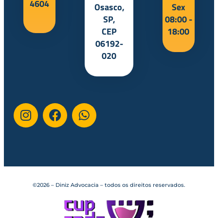
4604
Osasco,
Sex
SP,
08:00 -
CEP
18:00
06192-
020
©2026 – Diniz Advocacia – todos os direitos reservados.