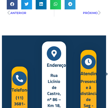
ANTERIOR
PRÓXIMO
Endereço:
Atendimento
Rua
Licínio
Presencial
de
e à
Telefone:
Castro,
distância
(11)
nº 86 –
de
3681-
Km 18,
Seg -