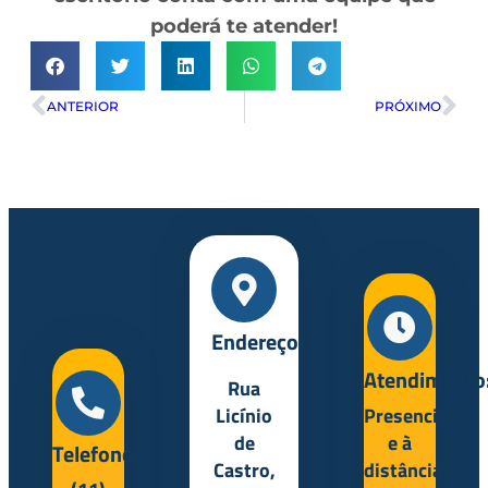
poderá te atender!
ANTERIOR
PRÓXIMO
Endereço:
Atendimento
Rua
Licínio
Presencial
de
e à
Telefone:
Castro,
distância