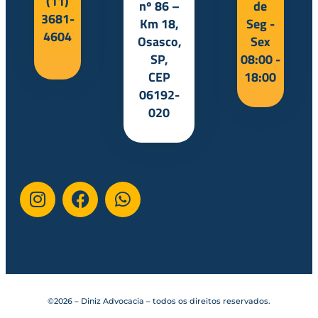
(11)
nº 86 –
de
3681-
Km 18,
Seg -
4604
Osasco,
Sex
SP,
08:00 -
CEP
18:00
06192-
020
©2026 – Diniz Advocacia – todos os direitos reservados.