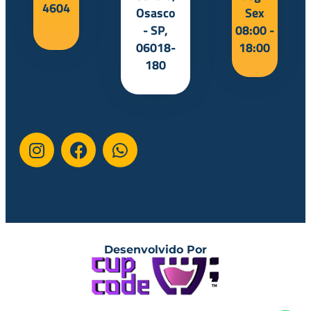
4604
Osasco
Sex
- SP,
08:00 -
06018-
18:00
180
Desenvolvido Por