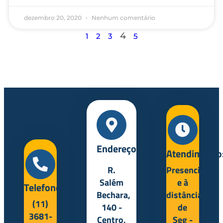
dezembro 20, 2020
Nenhum comentário
4
1
2
3
5
Endereço:
Atendimento
R.
Presencial
Salém
e à
Telefone:
Bechara,
distância
(11)
140 -
de
3681-
Centro,
Seg -