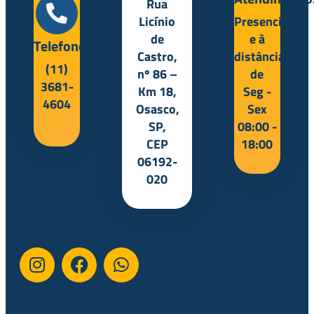
Rua
Licínio
Presencial
de
e à
Telefone:
Castro,
distância
(11)
nº 86 –
de
3681-
Km 18,
Seg -
4604
Osasco,
Sex
SP,
08:00 -
CEP
18:00
06192-
020