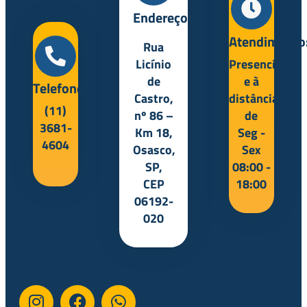
Endereço:
Atendimento
Rua
Licínio
Presencial
de
e à
Telefone:
Castro,
distância
(11)
nº 86 –
de
3681-
Km 18,
Seg -
4604
Osasco,
Sex
SP,
08:00 -
CEP
18:00
06192-
020