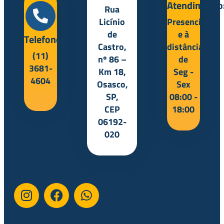
Atendimento
Rua
Licínio
Presencial
de
e à
Telefone:
Castro,
distância
(11)
nº 86 –
de
3681-
Km 18,
Seg -
4604
Osasco,
Sex
SP,
08:00 -
CEP
18:00
06192-
020