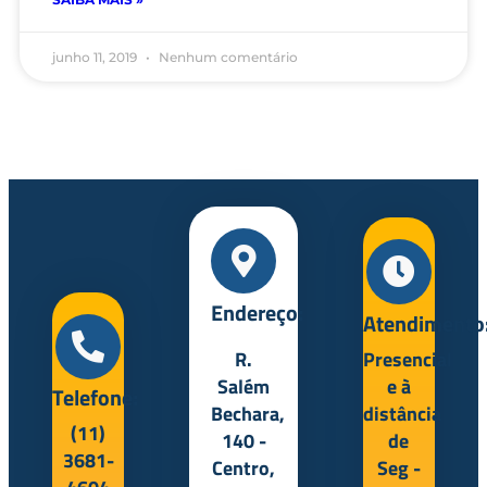
junho 11, 2019
Nenhum comentário
Endereço:
Atendimento
R.
Presencial
Salém
e à
Telefone:
Bechara,
distância
(11)
140 -
de
3681-
Centro,
Seg -