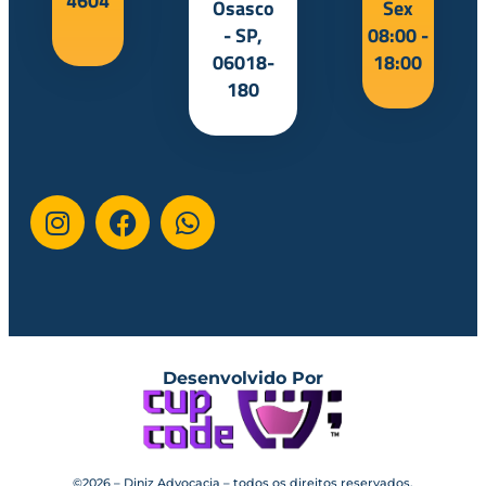
4604
Osasco
Sex
- SP,
08:00 -
06018-
18:00
180
Desenvolvido Por
©2026 – Diniz Advocacia – todos os direitos reservados.