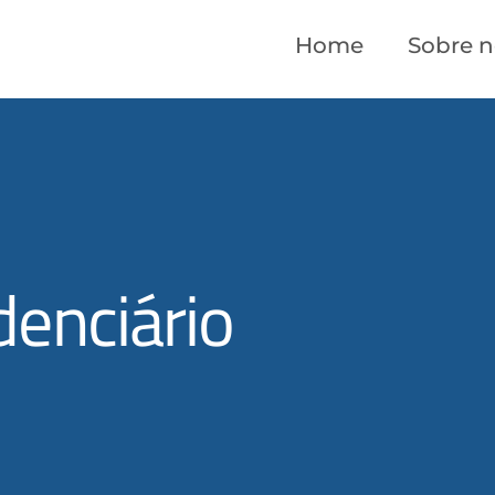
Home
Sobre n
denciário