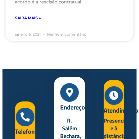
acordo é a rescisão contratual
SAIBA MAIS »
janeiro 6, 2021
Nenhum comentário
Endereço:
Atendimento
R.
Presencial
Salém
e à
Telefone:
Bechara,
distância