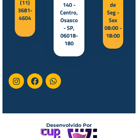
(11)
140 -
de
3681-
Centro,
Seg -
4604
Osasco
Sex
- SP,
08:00 -
06018-
18:00
180
Desenvolvido Por