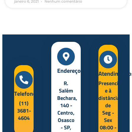
janeiro 6, 2021
Nenhum comentário
Endereço:
Atendimento
R.
Presencial
Salém
e à
Telefone:
Bechara,
distância
(11)
140 -
de
3681-
Centro,
Seg -
4604
Osasco
Sex
- SP,
08:00 -