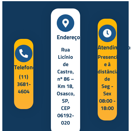
Endereço:
Atendimento
Rua
Licínio
Presencial
de
e à
Telefone:
Castro,
distância
(11)
nº 86 –
de
3681-
Km 18,
Seg -
4604
Osasco,
Sex
SP,
08:00 -
CEP
18:00
06192-
020