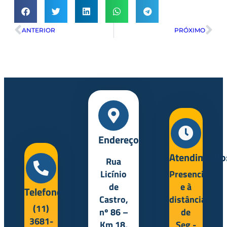
ANTERIOR
PRÓXIMO
Endereço:
Atendimento
Rua
Licínio
Presencial
de
e à
Telefone:
Castro,
distância
(11)
nº 86 –
de
3681-
Km 18,
Seg -