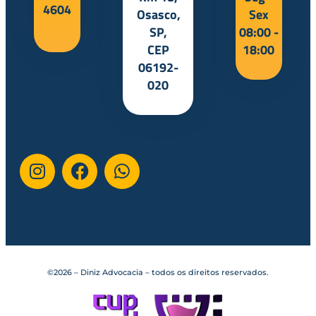
4604
Osasco,
Sex
SP,
08:00 -
CEP
18:00
06192-
020
©2026 – Diniz Advocacia – todos os direitos reservados.