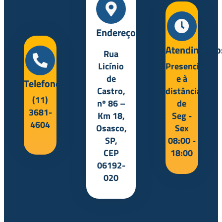
Endereço:
Atendimento
Rua
Licínio
Presencial
de
e à
Telefone:
Castro,
distância
(11)
nº 86 –
de
3681-
Km 18,
Seg -
4604
Osasco,
Sex
SP,
08:00 -
CEP
18:00
06192-
020