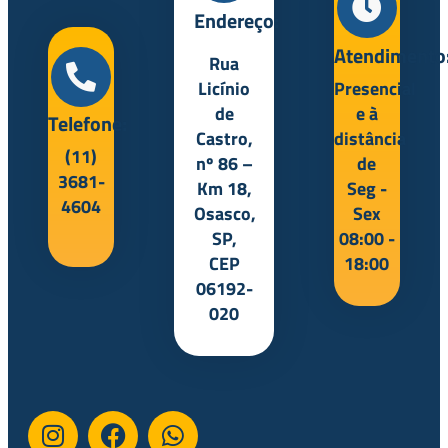
Endereço:
Atendimento
Rua
Licínio
Presencial
de
e à
Telefone:
Castro,
distância
(11)
nº 86 –
de
3681-
Km 18,
Seg -
4604
Osasco,
Sex
SP,
08:00 -
CEP
18:00
06192-
020