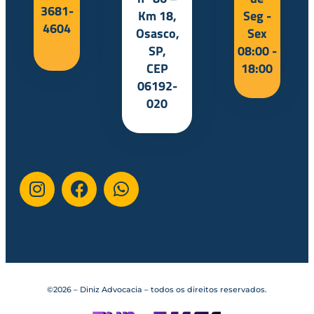
3681-
Km 18,
Seg -
4604
Osasco,
Sex
SP,
08:00 -
CEP
18:00
06192-
020
©2026 – Diniz Advocacia – todos os direitos reservados.