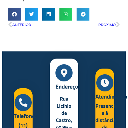
ANTERIOR
PRÓXIMO
Endereço:
Atendimento
Rua
Licínio
Presencial
de
e à
Telefone:
Castro,
distância
(11)
nº 86 –
de