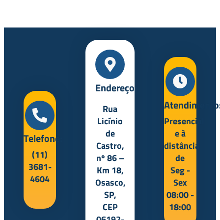
Endereço:
Atendimento
Rua
Licínio
Presencial
de
e à
Telefone:
Castro,
distância
(11)
nº 86 –
de
3681-
Km 18,
Seg -
4604
Osasco,
Sex
SP,
08:00 -
CEP
18:00
06192-