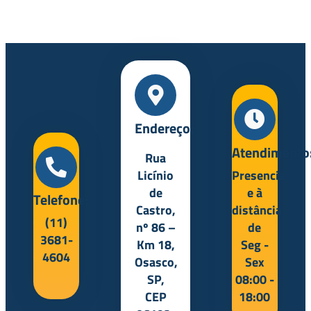
Endereço:
Atendimento
Rua
Licínio
Presencial
de
e à
Telefone:
Castro,
distância
(11)
nº 86 –
de
3681-
Km 18,
Seg -
4604
Osasco,
Sex
SP,
08:00 -
CEP
18:00