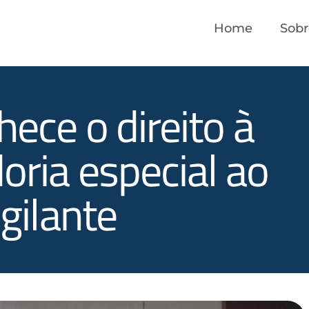
Home
Sobr
hece o direito à
ria especial ao
igilante