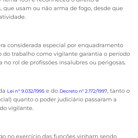
es, que usam ou não arma de fogo, desde que
atividade.
 era considerada especial por enquadramento
o do trabalho como vigilante garantia o período
a no rol de profissões insalubres ou perigosas.
 da
e do
, tanto o
Lei n° 9.032/1995
Decreto n° 2.172/1997
cial) quanto o poder judiciário passaram a
do vigilante.
o no exercício das funções vinham sendo