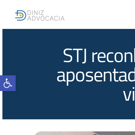
STJ recon
aposentado
Barra de Ferramentas Aberta
v