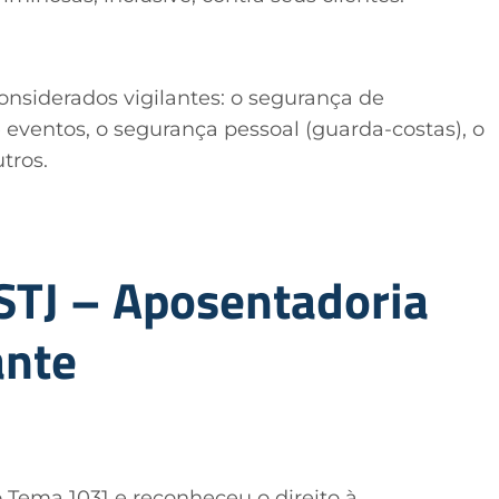
nsiderados vigilantes: o segurança de
 eventos, o segurança pessoal (guarda-costas), o
tros.
STJ – Aposentadoria
ante
 Tema 1031 e reconheceu o direito à