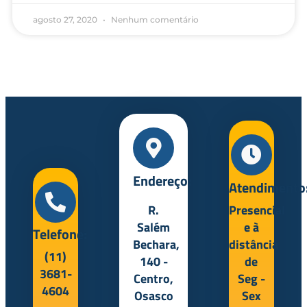
agosto 27, 2020
Nenhum comentário
Endereço:
Atendimento
R.
Presencial
Salém
e à
Telefone:
Bechara,
distância
(11)
140 -
de
3681-
Centro,
Seg -
4604
Osasco
Sex