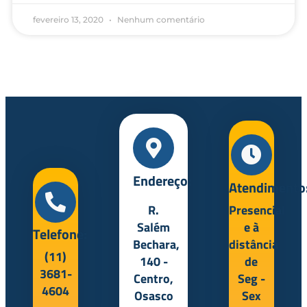
fevereiro 13, 2020
Nenhum comentário
Endereço:
Atendimento
R.
Presencial
Salém
e à
Telefone:
Bechara,
distância
(11)
140 -
de
3681-
Centro,
Seg -
4604
Osasco
Sex