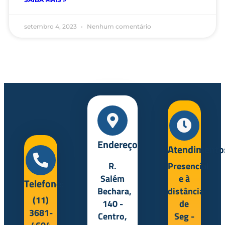
setembro 4, 2023
Nenhum comentário
Endereço:
Atendimento
R.
Presencial
Salém
e à
Telefone:
Bechara,
distância
(11)
140 -
de
3681-
Centro,
Seg -