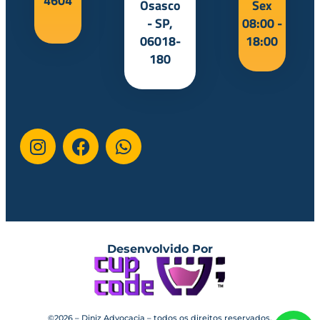
4604
Osasco
Sex
- SP,
08:00 -
06018-
18:00
180
Desenvolvido Por
©2026 – Diniz Advocacia – todos os direitos reservados.