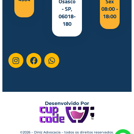
Osasco
Sex
- SP,
08:00 -
06018-
18:00
180
Desenvolvido Por
©2026 – Diniz Advocacia – todos os direitos reservados.