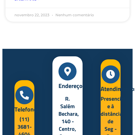
novembro 22, 2023
Nenhum comentário
Endereço:
Atendimento
R.
Presencial
Salém
e à
Telefone:
Bechara,
distância
(11)
140 -
de
3681-
Centro,
Seg -
4604