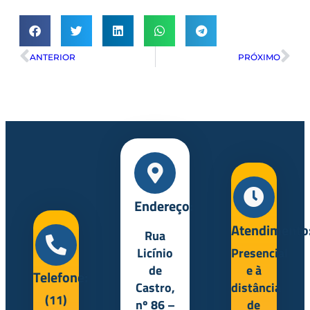
ANTERIOR
PRÓXIMO
Endereço:
Atendimento
Rua
Licínio
Presencial
de
e à
Telefone:
Castro,
distância
(11)
nº 86 –
de