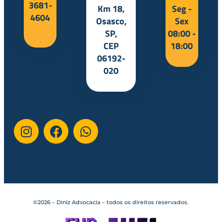
3681-
Km 18,
Seg -
4604
Osasco,
Sex
SP,
08:00 -
CEP
18:00
06192-
020
©2026 – Diniz Advocacia – todos os direitos reservados.